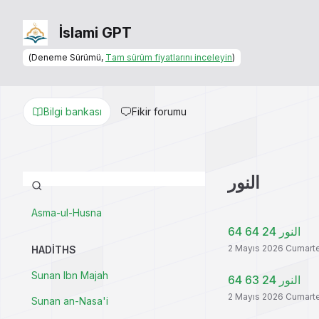
İslami GPT
(Deneme Sürümü,
Tam sürüm fiyatlarını inceleyin
)
Bilgi bankası
Fikir forumu
النور
Asma-ul-Husna
النور 24 64 64
2 Mayıs 2026 Cumart
HADITHS
Sunan Ibn Majah
النور 24 63 64
2 Mayıs 2026 Cumart
Sunan an-Nasa'i