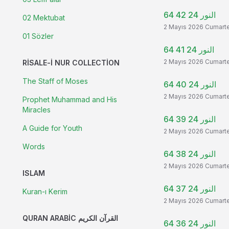
النور 24 42 64
02 Mektubat
2 Mayıs 2026 Cumart
01 Sözler
النور 24 41 64
2 Mayıs 2026 Cumart
RISALE-I NUR COLLECTION
The Staff of Moses
النور 24 40 64
2 Mayıs 2026 Cumart
Prophet Muhammad and His
Miracles
النور 24 39 64
A Guide for Youth
2 Mayıs 2026 Cumart
Words
النور 24 38 64
2 Mayıs 2026 Cumart
ISLAM
النور 24 37 64
Kuran-ı Kerim
2 Mayıs 2026 Cumart
QURAN ARABIC القرآن الكريم
النور 24 36 64