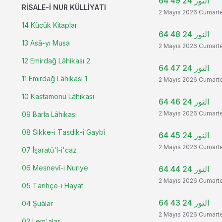
النور 24 49 64
RISALE-I NUR KÜLLIYATI
2 Mayıs 2026 Cumart
14 Küçük Kitaplar
النور 24 48 64
13 Asâ-yı Musa
2 Mayıs 2026 Cumart
12 Emirdağ Lâhikası 2
النور 24 47 64
11 Emirdağ Lâhikası 1
2 Mayıs 2026 Cumart
10 Kastamonu Lâhikası
النور 24 46 64
2 Mayıs 2026 Cumart
09 Barla Lâhikası
08 Sikke-i Tasdik-i Gaybî
النور 24 45 64
2 Mayıs 2026 Cumart
07 İşaratü'l-i'caz
06 Mesnevî-i Nuriye
النور 24 44 64
2 Mayıs 2026 Cumart
05 Tarihçe-i Hayat
النور 24 43 64
04 Şuâlar
2 Mayıs 2026 Cumart
03 Lem'alar