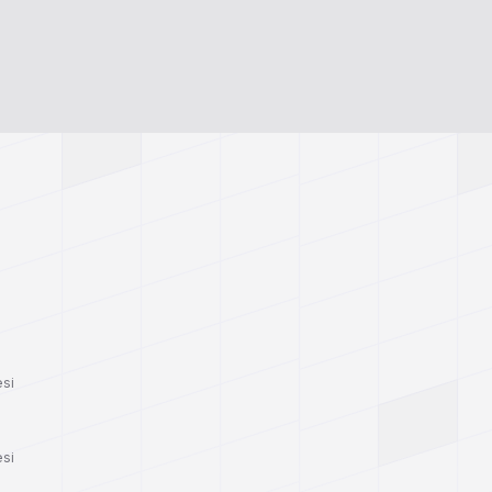
esi
esi