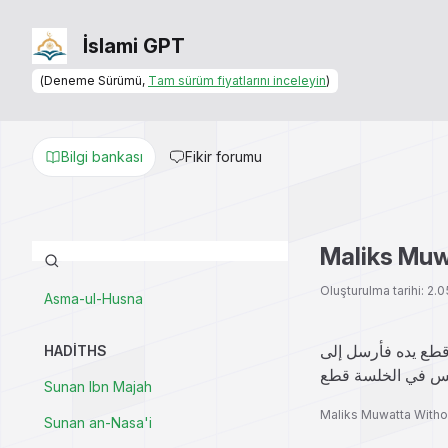
İslami GPT
(Deneme Sürümü,
Tam sürüm fiyatlarını inceleyin
)
Bilgi bankası
Fikir forumu
Maliks Muw
Oluşturulma tarihi: 2
Asma-ul-Husna
قطع يده فأرسل إلى
HADITHS
Sunan Ibn Majah
Maliks Muwatta Witho
Sunan an-Nasa'i