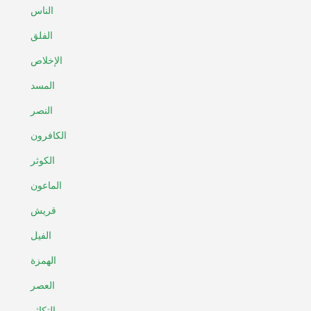
الناس
الفلق
الإخلاص
المسد
النصر
الكافرون
الكوثر
الماعون
قريش
الفيل
الهمزة
العصر
التكاثر