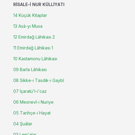
RISALE-I NUR KÜLLIYATI
14 Küçük Kitaplar
13 Asâ-yı Musa
12 Emirdağ Lâhikası 2
11 Emirdağ Lâhikası 1
10 Kastamonu Lâhikası
09 Barla Lâhikası
08 Sikke-i Tasdik-i Gaybî
07 İşaratü'l-i'caz
06 Mesnevî-i Nuriye
05 Tarihçe-i Hayat
04 Şuâlar
03 Lem'alar