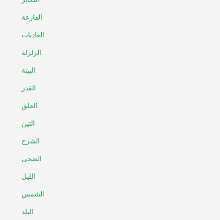
القارعة
العاديات
الزلزلة
البينة
القدر
العلق
التين
الشرح
الضحى
الليل
الشمس
البلد