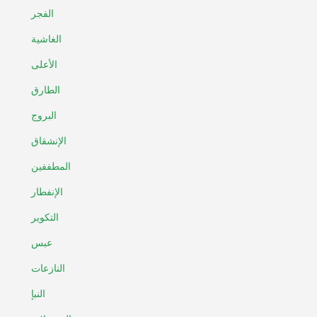
الفجر
الغاشية
الأعلى
الطارق
البروج
الإنشقاق
المطففين
الإنفطار
التكوير
عبس
النازعات
النبإ