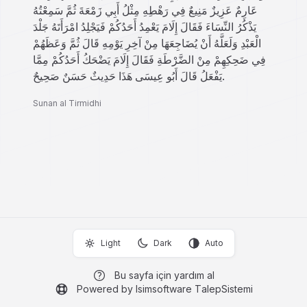
عَارِمٌ عَزِيزٌ مَنِيعٌ فِي رَهْطِهِ مِثْلُ أَبِي زَمْعَةَ ثُمَّ سَمِعْتُهُ
يَذْكُرُ النِّسَاءَ فَقَالَ إِلَامَ يَعْمِدُ أَحَدُكُمْ فَيَجْلِدُ امْرَأَتَهُ جَلْدَ
الْعَبْدِ وَلَعَلَّهُ أَنْ يُضَاجِعَهَا مِنْ آخِرِ يَوْمِهِ قَالَ ثُمَّ وَعَظَهُمْ
فِي ضَحِكِهِمْ مِنْ الضَّرْطَةِ فَقَالَ إِلَامَ يَضْحَكُ أَحَدُكُمْ مِمَّا
يَفْعَلُ قَالَ أَبُو عِيسَى هَذَا حَدِيثٌ حَسَنٌ صَحِيحٌ.
Sunan al Tirmidhi
Light
Dark
Auto
Bu sayfa için yardım al
Powered by Isimsoftware TalepSistemi