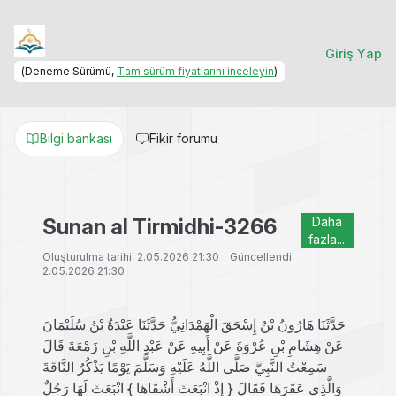
Giriş Yap
(Deneme Sürümü,
Tam sürüm fiyatlarını inceleyin
)
Bilgi bankası
Fikir forumu
Sunan al Tirmidhi-3266
Daha
fazla...
Oluşturulma tarihi: 2.05.2026 21:30 Güncellendi:
2.05.2026 21:30
حَدَّثَنَا هَارُونُ بْنُ إِسْحَقَ الْهَمْدَانِيُّ حَدَّثَنَا عَبْدَةُ بْنُ سُلَيْمَانَ
عَنْ هِشَامِ بْنِ عُرْوَةَ عَنْ أَبِيهِ عَنْ عَبْدِ اللَّهِ بْنِ زَمْعَةَ قَالَ
سَمِعْتُ النَّبِيَّ صَلَّى اللَّهُ عَلَيْهِ وَسَلَّمَ يَوْمًا يَذْكُرُ النَّاقَةَ
وَالَّذِي عَقَرَهَا فَقَالَ { إِذْ انْبَعَثَ أَشْقَاهَا } انْبَعَثَ لَهَا رَجُلٌ