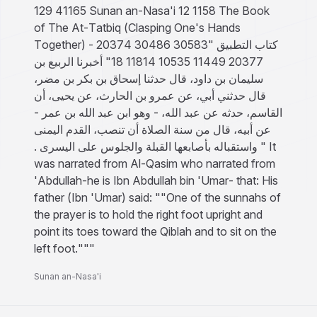
129 41165 Sunan an-Nasa'i 12 1158 The Book
of The At-Tatbiq (Clasping One's Hands
Together) - كتاب التطبيق "30583 30486 20374
20377 11449 10535 11814 18" أخبرنا الربيع بن
سليمان بن داود، قال حدثنا إسحاق بن بكر بن مضر،
قال حدثني أبي، عن عمرو بن الحارث، عن يحيى، أن
القاسم، حدثه عن عبد الله، - وهو ابن عبد الله بن عمر -
عن أبيه، قال من سنة الصلاة أن تنصب، القدم اليمنى
واستقباله بأصابعها القبلة والجلوس على اليسرى ‏.‏ " It
was narrated from Al-Qasim who narrated from
'Abdullah-he is Ibn Abdullah bin 'Umar- that: His
father (Ibn 'Umar) said: ""One of the sunnahs of
the prayer is to hold the right foot upright and
point its toes toward the Qiblah and to sit on the
left foot."""
Sunan an-Nasa'i