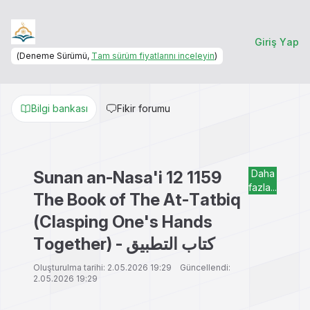
Giriş Yap
(Deneme Sürümü,
Tam sürüm fiyatlarını inceleyin
)
Bilgi bankası
Fikir forumu
Sunan an-Nasa'i 12 1159
Daha
fazla...
The Book of The At-Tatbiq
(Clasping One's Hands
Together) - كتاب التطبيق
Oluşturulma tarihi: 2.05.2026 19:29 Güncellendi:
2.05.2026 19:29