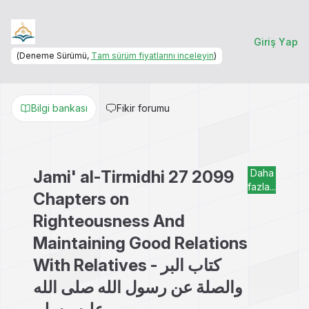
Giriş Yap
(Deneme Sürümü,
Tam sürüm fiyatlarını inceleyin
)
Bilgi bankası
Fikir forumu
Jami' al-Tirmidhi 27 2099
Daha
fazla...
Chapters on
Righteousness And
Maintaining Good Relations
With Relatives - كتاب البر
والصلة عن رسول الله صلى الله