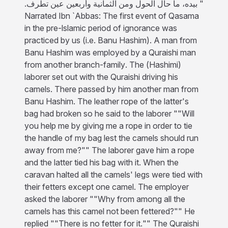
بيده، ما حال الحول ومن الثمانية وأربعين عين تطرف‏.‏ "
Narrated Ibn `Abbas: The first event of Qasama
in the pre-lslamic period of ignorance was
practiced by us (i.e. Banu Hashim). A man from
Banu Hashim was employed by a Quraishi man
from another branch-family. The (Hashimi)
laborer set out with the Quraishi driving his
camels. There passed by him another man from
Banu Hashim. The leather rope of the latter's
bag had broken so he said to the laborer ""Will
you help me by giving me a rope in order to tie
the handle of my bag lest the camels should run
away from me?"" The laborer gave him a rope
and the latter tied his bag with it. When the
caravan halted all the camels' legs were tied with
their fetters except one camel. The employer
asked the laborer ""Why from among all the
camels has this camel not been fettered?"" He
replied ""There is no fetter for it."" The Quraishi