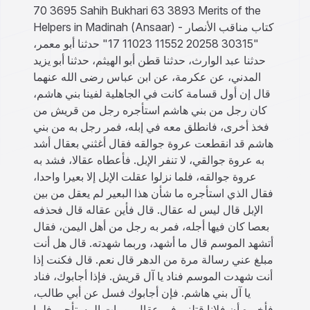
70 3695 Sahih Bukhari 63 3893 Merits of the
Helpers in Madinah (Ansaar) - كتاب مناقب الأنصار
"30315 20258 11552 11023 17" حدثنا أبو معمر،
حدثنا عبد الوارث، حدثنا قطن أبو الهيثم، حدثنا أبو يزيد
المدني، عن عكرمة، عن ابن عباس رضى الله عنهما
قال إن أول قسامة كانت في الجاهلية لفينا بني هاشم،
كان رجل من بني هاشم استأجره رجل من قريش من
فخذ أخرى، فانطلق معه في إبله، فمر رجل به من بني
هاشم قد انقطعت عروة جوالقه فقال أغثني بعقال أشد
به عروة جوالقي، لا تنفر الإبل‏.‏ فأعطاه عقالا، فشد به
عروة جوالقه، فلما نزلوا عقلت الإبل إلا بعيرا واحدا،
فقال الذي استأجره ما شأن هذا البعير لم يعقل من بين
الإبل قال ليس له عقال‏.‏ قال فأين عقاله قال فحذفه
بعصا كان فيها أجله، فمر به رجل من أهل اليمن، فقال
أتشهد الموسم قال ما أشهد، وربما شهدته‏.‏ قال هل أنت
مبلغ عني رسالة مرة من الدهر قال نعم‏.‏ قال فكنت إذا
أنت شهدت الموسم فناد يا آل قريش‏.‏ فإذا أجابوك، فناد
يا آل بني هاشم‏.‏ فإن أجابوك فسل عن أبي طالب،
فأخبره أن فلانا قتلني في عقال، ومات المستأجر، فلما