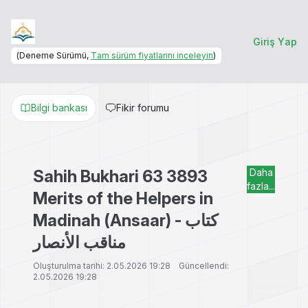
Giriş Yap
(Deneme Sürümü,
Tam sürüm fiyatlarını inceleyin
)
Bilgi bankası
Fikir forumu
Sahih Bukhari 63 3893
Daha
fazla...
Merits of the Helpers in
Madinah (Ansaar) - كتاب
مناقب الأنصار
Oluşturulma tarihi: 2.05.2026 19:28 Güncellendi:
2.05.2026 19:28